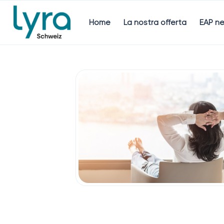
Home
La nostra offerta
EAP ne