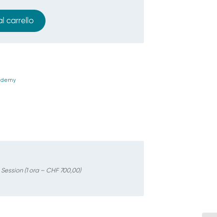
l carrello
cademy
Session (1 ora – CHF 700,00)