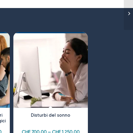
i
Disturbi del sonno
ici
0
CHF
700,00
–
CHF
1.250,00