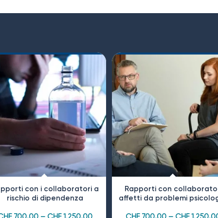
pporti con i collaboratori a
Rapporti con collaborator
rischio di dipendenza
affetti da problemi psicolog
CHF
700,00
–
CHF
1.250,00
CHF
700,00
–
CHF
1.250,0