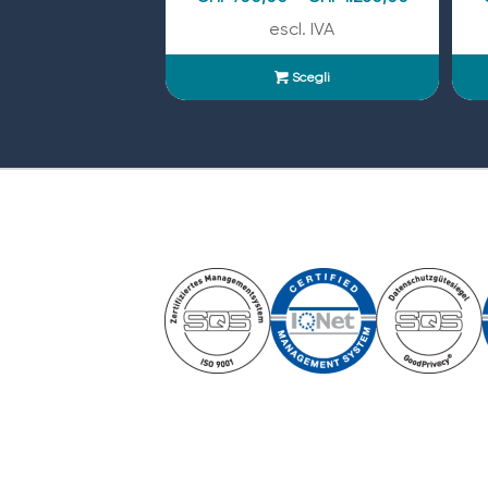
escl. IVA
Scegli