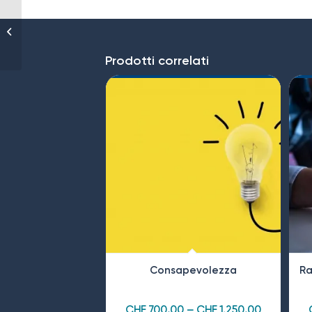
Disturbi del sonno
Prodotti correlati
Consapevolezza
Ra
CHF
700,00
–
CHF
1.250,00