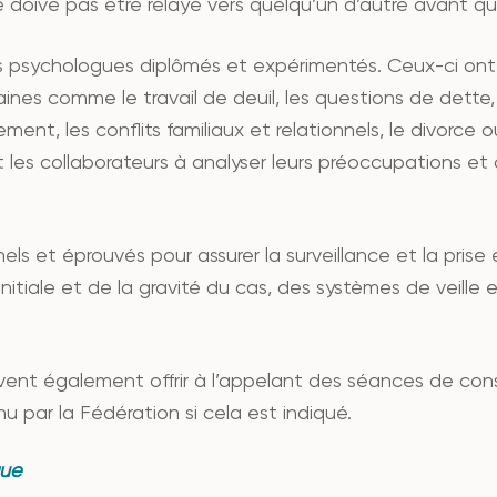
e doive pas être relayé vers quelqu’un d’autre avant qu
es psychologues diplômés et expérimentés. Ceux-ci on
nes comme le travail de deuil, les questions de dette, l
ement, les conflits familiaux et relationnels, le divorc
nt les collaborateurs à analyser leurs préoccupations e
nels et éprouvés pour assurer la surveillance et la pris
 initiale et de la gravité du cas, des systèmes de veille
vent également offrir à l’appelant des séances de cons
par la Fédération si cela est indiqué.
que