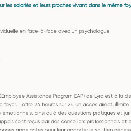
les salariés et leurs proches vivant dans le même foy
iduelle en face-à-face avec un psychologue
n
mployee Assistance Program EAP) de Lyra est à la dispo
 foyer. Il offre 24 heures sur 24 un accès direct, illimit
s émotionnels, ainsi qu’à des questions pratiques et jur
ppels sont reçus par des conseillers professionnels et
nnes appelantes pour leur apporter le soutien nécessa