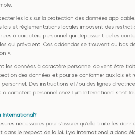
mple.
pecter les lois sur la protection des données applicab
es lois et réglementations locales imposent des restricti
données à caractère personnel qui dépassent celles cont
ales qui prévalent. Ces addendas se trouvent au bas de 
on ».
nt les données à caractère personnel doivent être tra
tection des données et pour se conformer aux lois et r
personnel. Des instructions et/ou des lignes directric
 à caractère personnel chez Lyra International sont f
a International?
mesures nécessaires pour s’assurer qu’elle traite les do
t dans le respect de la loi. Lyra International a donc é