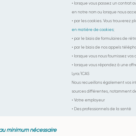
• lorsque vous passez un contrat av
en notre nom ou lorsque nous acce
• par les cookies. Vous trouverez p
en matière de cookies
;
• par le biais de formulaires de rétr
• par le biais de nos appels télép
• lorsque vous nous fournissez vos 
• lorsque vous répondez à une off
Lyra/ICAS
Nous recueillons également vos i
sources différentes, notamment des
• Votre employeur
• Des professionnels de la santé
 au minimum nécessaire