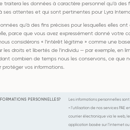
ne traitera les données à caractère personnel qu’à des
ses attentes et qui sont pertinentes pour Lyra Interna
données qu’à des fins précises pour lesquelles elles ont
elle, parce que vous avez expressément donné votre co
 nous considérons « l’intérêt légitime » comme une base 
 les droits et libertés de l’individu — par exemple, en 
ant combien de temps nous les conservons, ce que no
r protéger vos informations.
FORMATIONS PERSONNELLES?
Les informations personnelles sont
• l’utilisation de nos services PAE 
courrier électronique via le web, l
application basée sur l’internet o