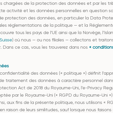
s chargées de la protection des données et par les tri
tte activité et les données personnelles en question 
e de protection des données, en particulier la Data Pro
es réglementations de la politique — et la Réglementat
uvre tous les pays de l’UE ainsi que la Norvège, l’Islan
 Suisse
) où nous — ou nos filiales — collectons et trait
. Dans ce cas, vous les trouverez dans nos
« conditions
nnées
onfidentialité des données (« politique ») définit l’ap
e traitement des données à caractère personnel dans l
Protection Act de 2018 du Royaume-Uni, l’e-Privacy Re
doptée par le Royaume-Uni (« RGPD du Royaume-Uni ») 
i, aux fins de la présente politique, nous utilisons « R
 raison de leurs similitudes, sauf lorsque nous faisons