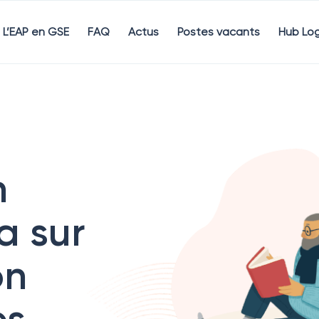
L’EAP en GSE
FAQ
Actus
Postes vacants
Hub Log
n
a sur
on
es