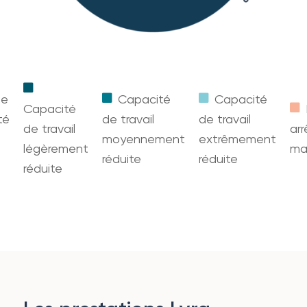
ne
Capacité
Capacité
Capacité
té
de travail
de travail
de travail
arr
moyennement
extrêmement
légèrement
ma
réduite
réduite
réduite